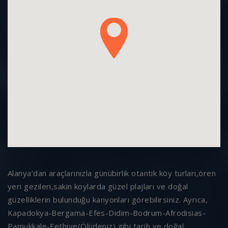
Alanya’dan araçlarınızla günübirlik otantik köy turları,ören
yeri gezileri,sakin koylarda güzel plajları ve doğal
güzelliklerin bulunduğu kanyonları görebilirsiniz. Ayrıca,
Kapadokya-Bergama-Efes-Didim-Bodrum-Afrodisias-
Pamukkale-Fethiye(Ölüdeniz) gibi tarih ve doğal