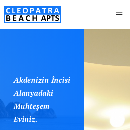
Akdenizin İncisi
Alanyadaki
Muhteşem
Eviniz.