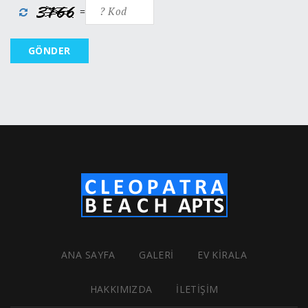
=
GÖNDER
ANA SAYFA
GALERI
EV KIRALA
HAKKIMIZDA
İLETIŞIM