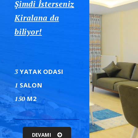
Şimdi İsterseniz
Kiralana da
biliyor!
3
YATAK ODASI
1
SALON
150
M2
DEVAMI